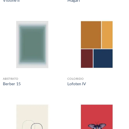
Visione II
Magari
ABSTRATO
COLORIDO
Berber 15
Lofoten IV