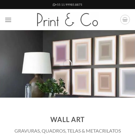
Skip
+55 11 99985.8875
to
content
WALL ART
GRAVURAS, QUADROS, TELAS & METACRILATOS