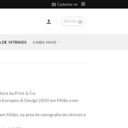
Cadastre-se
R$
0,00
 DE VITRINES
SAIBA MAIS
ora da Print & Co.
o Europeo di Design (IED) em Milão e em
m Milão, na área de cenografia de vitrines e