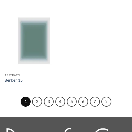
ABSTRATO
Berber 15
1
2
3
4
5
6
7