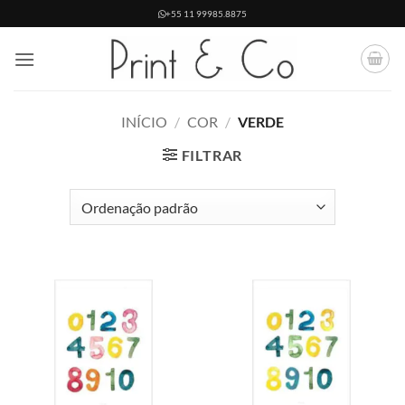
Skip
+55 11 99985.8875
to
content
INÍCIO
/
COR
/
VERDE
FILTRAR