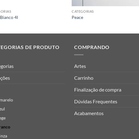
GORIAS
CATEGORIAS
Bianco 4I
Peace
TEGORIAS DE PRODUTO
COMPRANDO
gorias
Artes
eções
Carrinho
Finalização de compra
marelo
Dúvidas Frequentes
zul
Acabamentos
ege
ranco
inza