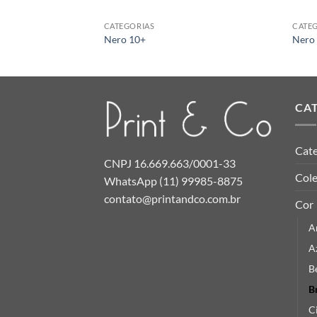
CATEGORIAS
CATE
Nero 10+
Nero 
CA
Cate
CNPJ 16.669.663/0001-33
Col
WhatsApp (11) 99985-8875
contato@printandco.com.br
Cor
A
A
B
B
C