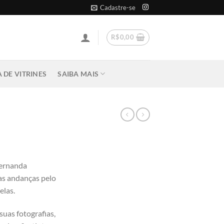
Cadastre-se
R$
0,00
 DE VITRINES
SAIBA MAIS
Fernanda
as andanças pelo
elas.
suas fotografias,