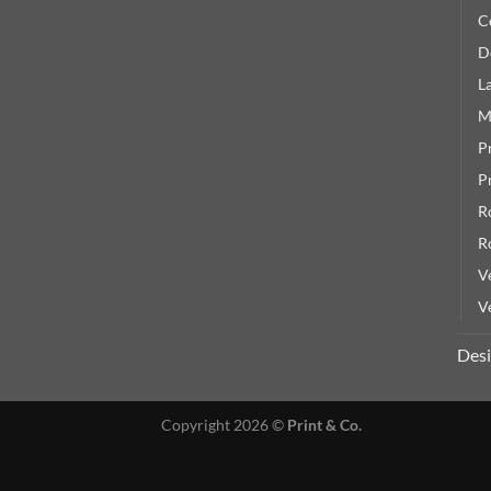
C
D
L
M
P
P
R
R
V
V
Des
Copyright 2026 ©
Print & Co.