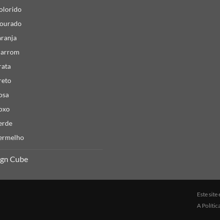
olorido
ourado
aranja
arrom
rata
reto
osa
oxo
erde
ermelho
ign Cube
Este sit
A
Polític