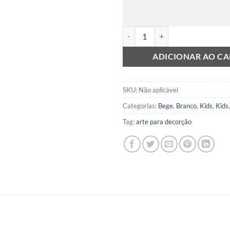
Bicicleta I quantidade
ADICIONAR AO C
SKU:
Não aplicável
Categorias:
Bege
,
Branco
,
Kids
,
Kids
Tag:
arte para decorção