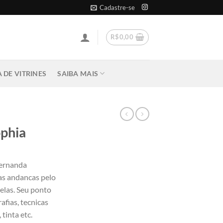
Cadastre-se
R$
0,00
 DE VITRINES
SAIBA MAIS
ophia
Fernanda
as andancas pelo
telas. Seu ponto
afias, tecnicas
 tinta etc.