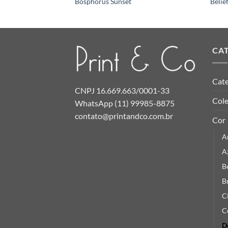
Bosphorus Sunset
Belie
CA
Cate
CNPJ 16.669.663/0001-33
Col
WhatsApp (11) 99985-8875
contato@printandco.com.br
Cor
A
A
B
B
C
C
D