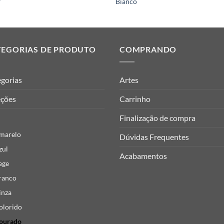
f
Bianco
TEGORIAS DE PRODUTO
COMPRANDO
gorias
Artes
eções
Carrinho
Finalização de compra
marelo
Dúvidas Frequentes
zul
Acabamentos
ege
ranco
inza
olorido
ourado