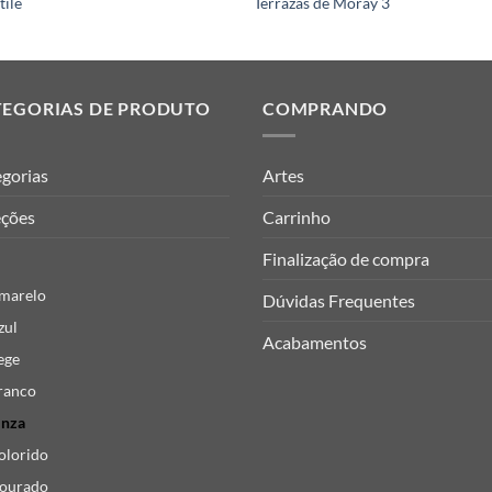
tile
Terrazas de Moray 3
TEGORIAS DE PRODUTO
COMPRANDO
gorias
Artes
eções
Carrinho
Finalização de compra
marelo
Dúvidas Frequentes
zul
Acabamentos
ege
ranco
inza
olorido
ourado