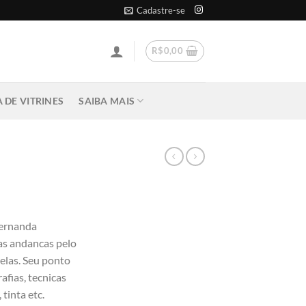
Cadastre-se
R$
0,00
 DE VITRINES
SAIBA MAIS
Fernanda
as andancas pelo
telas. Seu ponto
afias, tecnicas
 tinta etc.