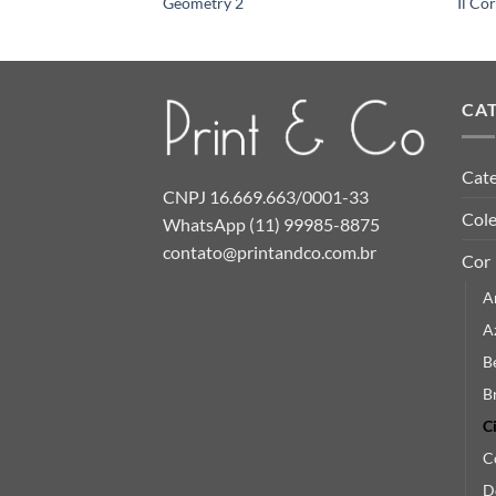
Geometry 2
Il Cor
CA
Cate
CNPJ 16.669.663/0001-33
Col
WhatsApp (11) 99985-8875
contato@printandco.com.br
Cor
A
A
B
B
C
C
D