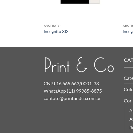
ABSTRATO
ABST
Incognito XIX
Incog
CA
Cate
CNPJ 16.669.663/0001-33
Col
WhatsApp (11) 99985-8875
contato@printandco.com.br
Cor
A
A
B