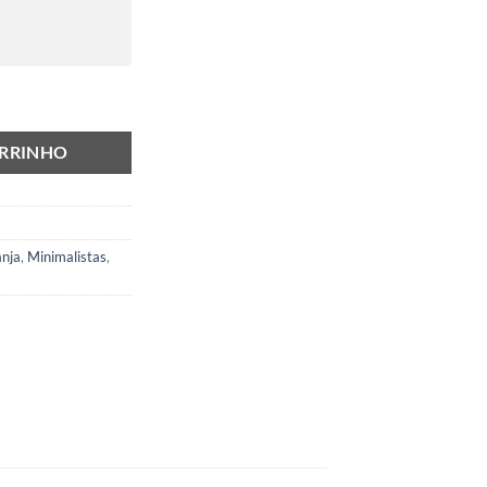
ARRINHO
anja
,
Minimalistas
,