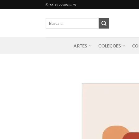
Skip
+55 11 99985.8875
to
content
Pesquisar
por:
ARTES
COLEÇÕES
CO