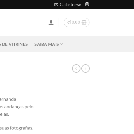
Cadastre-se
R$
0,00
 DE VITRINES
SAIBA MAIS
Fernanda
as andanças pelo
elas.
suas fotografias,