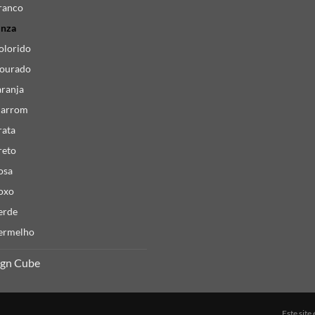
ranco
inza
olorido
ourado
aranja
arrom
rata
reto
osa
oxo
erde
ermelho
ign Cube
Este sit