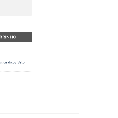
ARRINHO
os
,
Gráfico / Vetor
,