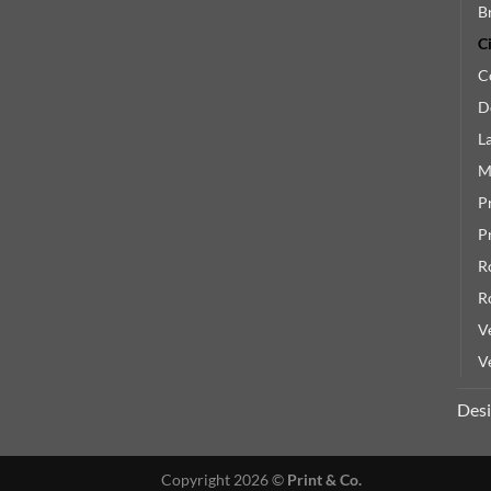
B
C
C
D
L
M
P
P
R
R
V
V
Des
Copyright 2026 ©
Print & Co.