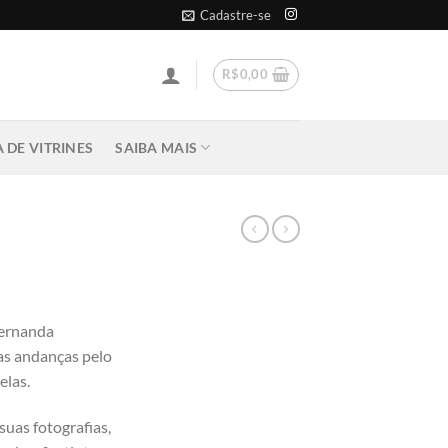
Cadastre-se
R$
0,00
 DE VITRINES
SAIBA MAIS
Fernanda
as andanças pelo
elas.
suas fotografias,