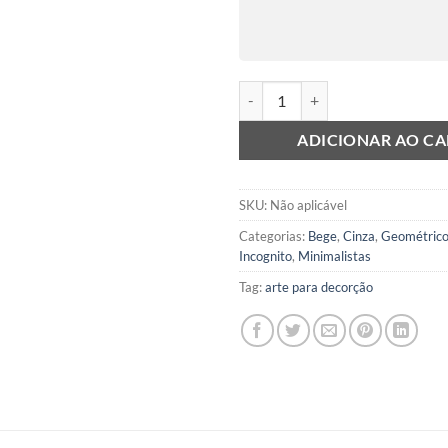
Incognito VII quantidade
ADICIONAR AO C
SKU:
Não aplicável
Categorias:
Bege
,
Cinza
,
Geométric
Incognito
,
Minimalistas
Tag:
arte para decorção