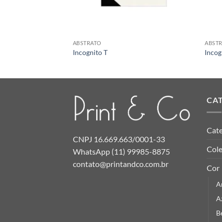
ABSTRATO
ABST
Incognito T
Incog
CA
Cate
CNPJ 16.669.663/0001-33
Col
WhatsApp (11) 99985-8875
contato@printandco.com.br
Cor
A
A
B