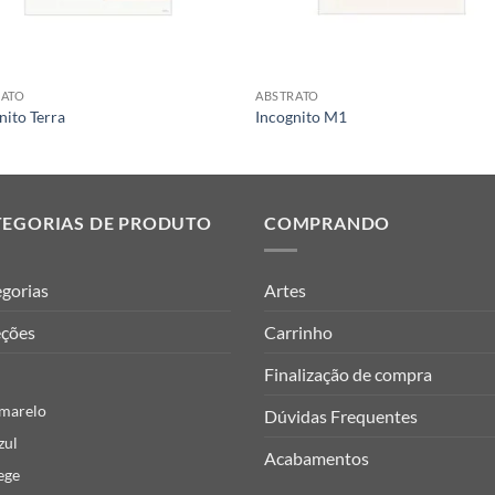
RATO
ABSTRATO
nito Terra
Incognito M1
TEGORIAS DE PRODUTO
COMPRANDO
gorias
Artes
eções
Carrinho
Finalização de compra
marelo
Dúvidas Frequentes
zul
Acabamentos
ege