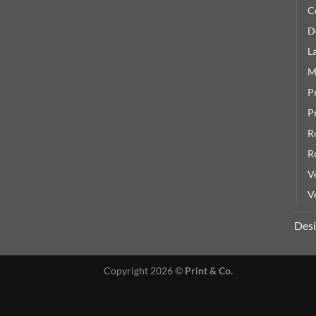
C
D
L
M
P
P
R
R
V
V
Des
Copyright 2026 ©
Print & Co.