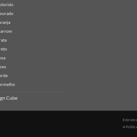
olorido
ourado
aranja
arrom
rata
reto
osa
oxo
erde
ermelho
ign Cube
Este sit
A
Polític