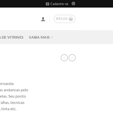
Cadastre-se
R$
0,00
 DE VITRINES
SAIBA MAIS
Fernanda
as andancas pelo
telas. Seu ponto
afias, tecnicas
 tinta etc.