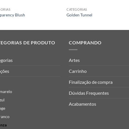
GORIAS
CATEGORIAS
parency Blush
Golden Tunnel
TEGORIAS DE PRODUTO
COMPRANDO
gorias
Artes
eções
Carrinho
Finalização de compra
marelo
Dúvidas Frequentes
zul
Acabamentos
ege
ranco
inza