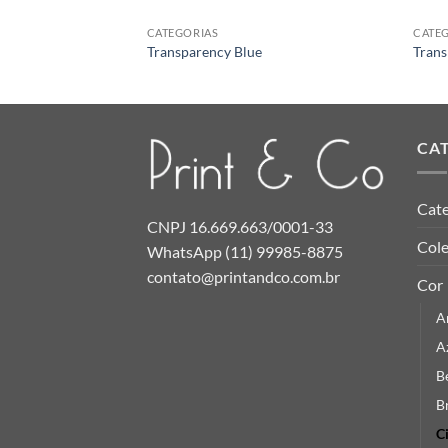
CATEGORIAS
CATE
Transparency Blue
Trans
CA
Cate
CNPJ 16.669.663/0001-33
Col
WhatsApp (11) 99985-8875
contato@printandco.com.br
Cor
A
A
B
B
C