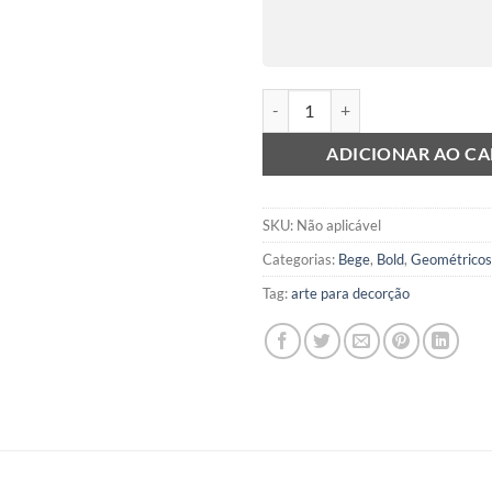
Bold 8 quantidade
ADICIONAR AO C
SKU:
Não aplicável
Categorias:
Bege
,
Bold
,
Geométricos
Tag:
arte para decorção