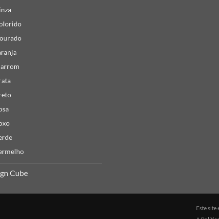
inza
olorido
ourado
aranja
arrom
rata
reto
osa
oxo
erde
ermelho
ign Cube
Este sit