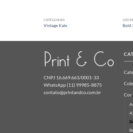
CATEGORIAS
GEOM
Vintage Kale
Bold 
CA
Cate
CNPJ 16.669.663/0001-33
Col
WhatsApp (11) 99985-8875
contato@printandco.com.br
Cor
A
A
B
B