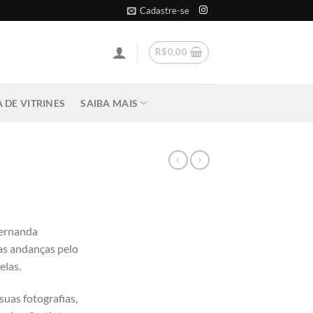
Cadastre-se
R$
0,00
 DE VITRINES
SAIBA MAIS
Fernanda
as andanças pelo
elas.
suas fotografias,