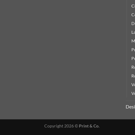
C
C
D
L
M
P
P
R
R
V
V
Des
Copyright 2026 ©
Print & Co.