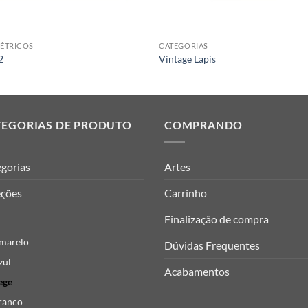
ÉTRICOS
CATEGORIAS
2
Vintage Lapis
TEGORIAS DE PRODUTO
COMPRANDO
gorias
Artes
eções
Carrinho
Finalização de compra
marelo
Dúvidas Frequentes
zul
Acabamentos
ege
ranco