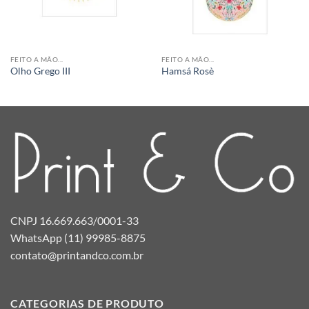
FEITO A MÃO...
FEITO A MÃO...
Olho Grego III
Hamsá Rosè
CNPJ 16.669.663/0001-33
WhatsApp (11) 99985-8875
contato@printandco.com.br
CATEGORIAS DE PRODUTO