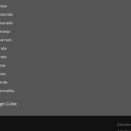
inza
olorido
ourado
aranja
arrom
rata
reto
osa
oxo
erde
ermelho
ign Cube
Este sit