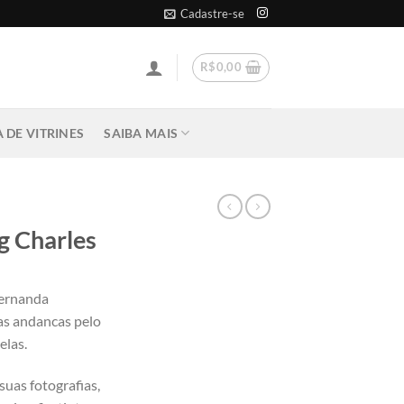
Cadastre-se
R$
0,00
 DE VITRINES
SAIBA MAIS
g Charles
Fernanda
as andancas pelo
elas.
suas fotografias,