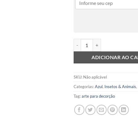
Denim dogs – King Charles quant
ADICIONAR AO C
SKU:
Não aplicável
Categorias:
Azul
,
Insetos & Animais
,
Tag:
arte para decorção