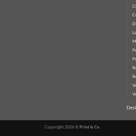
C
C
D
L
M
P
P
R
R
V
V
Des
Copyright 2026 ©
Print & Co.