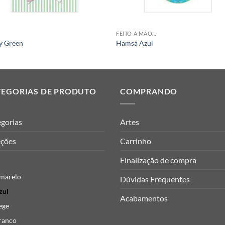
FEITO A MÃO...
y Green
Hamsá Azul
TEGORIAS DE PRODUTO
COMPRANDO
gorias
Artes
eções
Carrinho
Finalização de compra
marelo
Dúvidas Frequentes
zul
Acabamentos
ege
ranco