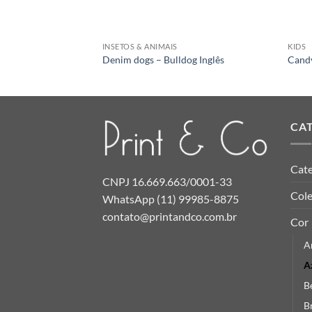
INSETOS & ANIMAIS
KIDS
Denim dogs – Bulldog Inglês
Cand
CA
Cate
CNPJ 16.669.663/0001-33
Col
WhatsApp (11) 99985-8875
contato@printandco.com.br
Cor
A
A
B
B