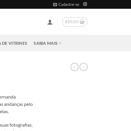
Cadastre-se
R$
0,00
 DE VITRINES
SAIBA MAIS
Fernanda
as andanças pelo
elas.
suas fotografias,