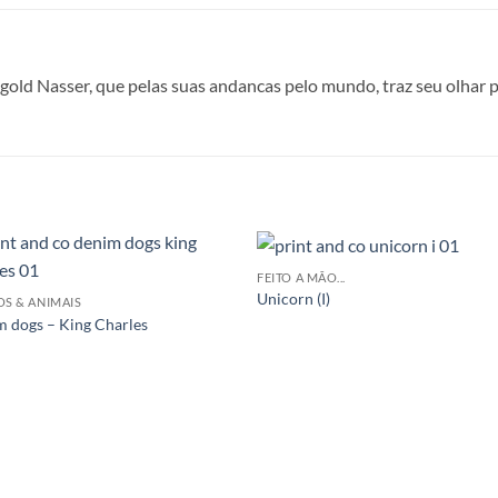
old Nasser, que pelas suas andancas pelo mundo, traz seu olhar pa
FEITO A MÃO...
Unicorn (I)
OS & ANIMAIS
 dogs – King Charles