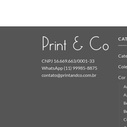
CA
Cate
CNPJ 16.669.663/0001-33
Col
WhatsApp (11) 99985-8875
contato@printandco.com.br
Cor
A
A
B
B
C