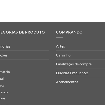
TEGORIAS DE PRODUTO
COMPRANDO
gorias
Artes
eções
Carrinho
Finalização de compra
marelo
Dúvidas Frequentes
zul
Acabamentos
ege
ranco
inza