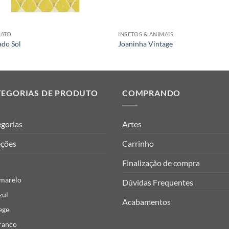
RATO
INSETOS & ANIMAIS
do Sol
Joaninha Vintage
TEGORIAS DE PRODUTO
COMPRANDO
gorias
Artes
eções
Carrinho
Finalização de compra
marelo
Dúvidas Frequentes
zul
Acabamentos
ege
ranco