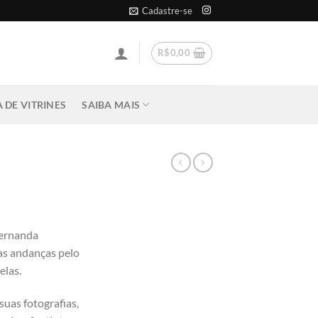
Cadastre-se
R$
0,00
 DE VITRINES
SAIBA MAIS
Fernanda
as andanças pelo
elas.
suas fotografias,