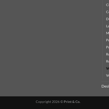
C
C
D
L
M
P
P
R
R
V
V
Des
Copyright 2026 ©
Print & Co.