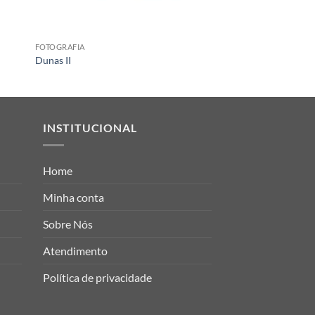
FOTOGRAFIA
KIDS
Dunas II
Costela de Adão com R
INSTITUCIONAL
Home
Minha conta
Sobre Nós
Atendimento
Política de privacidade