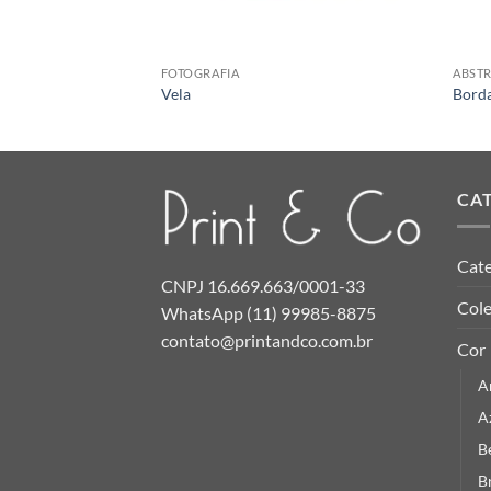
FOTOGRAFIA
ABST
Vela
Borda
CA
Cate
CNPJ 16.669.663/0001-33
Col
WhatsApp (11) 99985-8875
contato@printandco.com.br
Cor
A
A
B
B