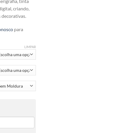
rigrafia, tinta
gital, criando,
s decorativas.
onosco
para
LIMPAR